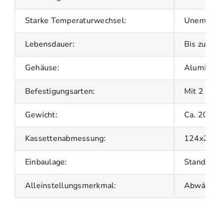
Starke Temperaturwechsel:
Unempfin
Lebensdauer:
Bis zu 15
Gehäuse:
Aluminium
Befestigungsarten:
Mit 2 Sta
Gewicht:
Ca. 200 g
Kassettenabmessung:
124x25x
Einbaulage:
Standard
Alleinstellungsmerkmal:
Abwärtsko