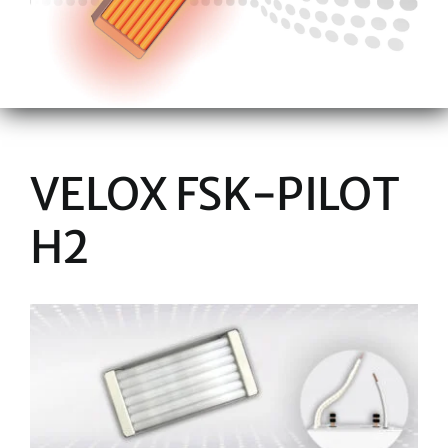
VELOX FSK-PILOT
H2
View
Larger
Image