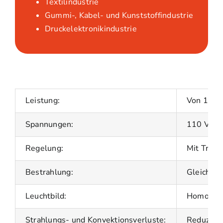
Textilindustrie
Gummi-, Kabel- und Kunststoffindustrie
Druckelektronikindustrie
Leistung:
Von 150 
Spannungen:
110 V – 
Regelung:
Mit Trans
Bestrahlung:
Gleichmäß
Leuchtbild:
Homogen 
Strahlungs- und Konvektionsverluste:
Reduziert