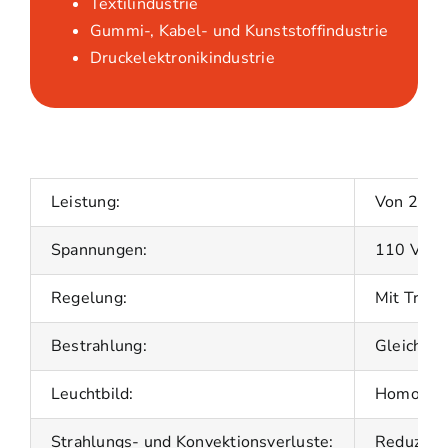
Textilindustrie
Gummi-, Kabel- und Kunststoffindustrie
Druckelektronikindustrie
Leistung:
Von 250 
Spannungen:
110 V – 
Regelung:
Mit Trans
Bestrahlung:
Gleichmäß
Leuchtbild:
Homogen 
Strahlungs- und Konvektionsverluste:
Reduziert