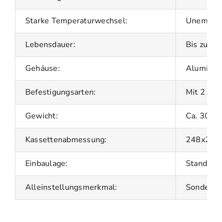
Starke Temperaturwechsel:
Unempfin
Lebensdauer:
Bis zu 20
Gehäuse:
Aluminium
Befestigungsarten:
Mit 2 Sta
Gewicht:
Ca. 300 g
Kassettenabmessung:
248x25x
Einbaulage:
Standard
Alleinstellungsmerkmal:
Sonderanf