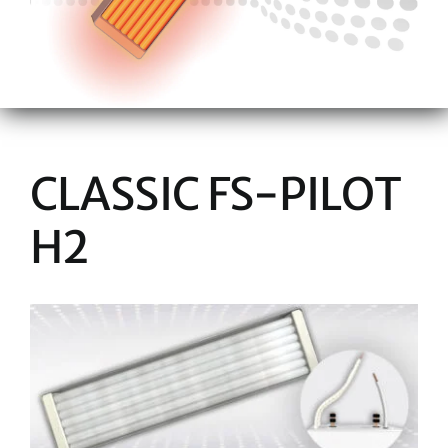
CLASSIC FS-PILOT
H2
View
Larger
Image