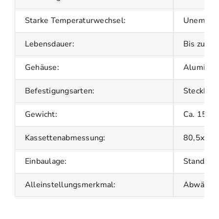
Starke Temperaturwechsel:
Unempfin
Lebensdauer:
Bis zu 15
Gehäuse:
Aluminium
Befestigungsarten:
Steckbar
Gewicht:
Ca. 150 g
Kassettenabmessung:
80,5x25x
Einbaulage:
Standard
Alleinstellungsmerkmal:
Abwärtsko