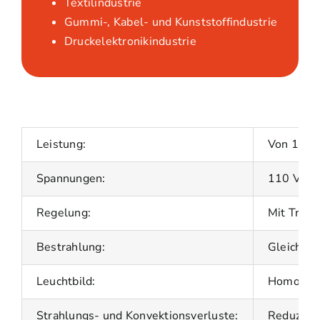
Textilindustrie
Gummi-, Kabel- und Kunststoffindustrie
Druckelektronikindustrie
Leistung:
Von 160 
Spannungen:
110 V – 
Regelung:
Mit Trans
Bestrahlung:
Gleichmäß
Leuchtbild:
Homogen 
Strahlungs- und Konvektionsverluste:
Reduziert