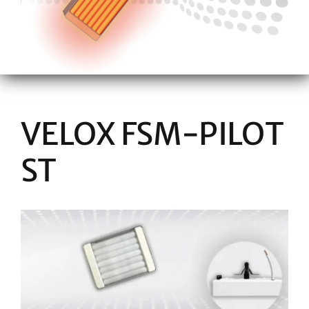
VELOX FSM-PILOT
ST
View
Larger
Image